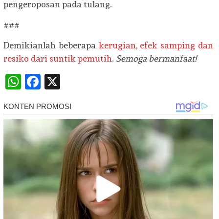
pengeroposan pada tulang.
###
Demikianlah beberapa
kerugian, efek samping dan
resiko dari suntik pemutih
.
Semoga bermanfaat!
WhatsApp
Facebook
X