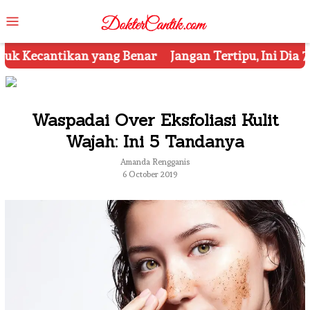
Skip
Mobile
to
Menu
content
Jangan Tertipu, Ini Dia 7 Tips Mengetahui Kosmetik 
Waspadai Over Eksfoliasi Kulit
Wajah: Ini 5 Tandanya
Amanda Rengganis
6 October 2019