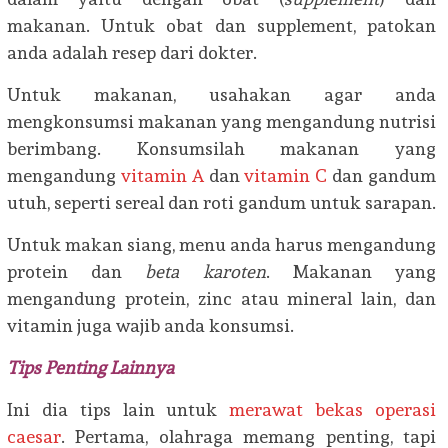
makanan. Untuk obat dan supplement, patokan
anda adalah resep dari dokter.
Untuk makanan, usahakan agar anda
mengkonsumsi makanan yang mengandung nutrisi
berimbang. Konsumsilah makanan yang
mengandung
vitamin A
dan
vitamin C
dan gandum
utuh, seperti sereal dan roti gandum untuk sarapan.
Untuk makan siang, menu anda harus mengandung
protein dan
beta karoten
. Makanan yang
mengandung protein, zinc atau mineral lain, dan
vitamin juga wajib anda konsumsi.
Tips Penting Lainnya
Ini dia tips lain untuk
merawat bekas operasi
caesar
. Pertama, olahraga memang penting, tapi