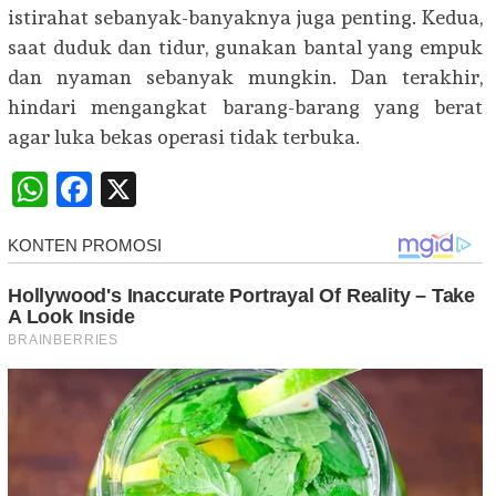
istirahat sebanyak-banyaknya juga penting. Kedua,
saat duduk dan tidur, gunakan bantal yang empuk
dan nyaman sebanyak mungkin. Dan terakhir,
hindari mengangkat barang-barang yang berat
agar luka bekas operasi tidak terbuka.
WhatsApp
Facebook
X