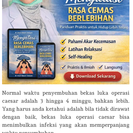
Normal waktu penyembuhan bekas luka operasi
caesar adalah 3 hingga 4 minggu, bahkan lebih.
Yang harus anda ketahui adalah bila tidak dirawat
dengan baik, bekas luka operasi caesar bisa
menimbulkan infeksi yang akan memperpanjang
waktu penyembuhan.