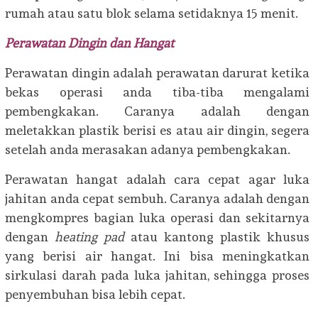
rumah atau satu blok selama setidaknya 15 menit.
Perawatan Dingin dan Hangat
Perawatan dingin adalah perawatan darurat ketika
bekas operasi anda tiba-tiba mengalami
pembengkakan. Caranya adalah dengan
meletakkan plastik berisi es atau air dingin, segera
setelah anda merasakan adanya pembengkakan.
Perawatan hangat adalah cara cepat agar luka
jahitan anda cepat sembuh. Caranya adalah dengan
mengkompres bagian luka operasi dan sekitarnya
dengan
heating pad
atau kantong plastik khusus
yang berisi air hangat. Ini bisa meningkatkan
sirkulasi darah pada luka jahitan, sehingga proses
penyembuhan bisa lebih cepat.