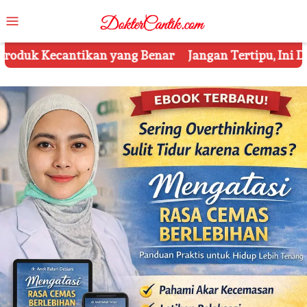
Skip
Mobile
to
Menu
content
ar
Jangan Tertipu, Ini Dia 7 Tips Mengetahui Kosmet