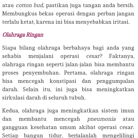
atau
cotton bud,
pastikan juga tangan anda bersih.
Membungkus bekas operasi dengan perban jangan
terlalu ketat, karena ini bisa menyebabkan iritasi.
Olahraga Ringan
Siapa bilang olahraga berbahaya bagi anda yang
sehabis menjalani operasi cesar? Faktanya,
olahraga ringan seperti jalan-jalan bisa membantu
proses penyembuhan. Pertama, olahraga ringan
bisa mencegah konstipasi dan penggumpalan
darah. Selain itu, ini juga bisa meningkatkan
sirkulasi darah di seluruh tubuh.
Kedua, olahraga juga meningkatkan sistem imun
dan membantu mencegah
pneumonia
atau
gangguan kesehatan umum akibat operasi cesar.
Setiap bangun tidur, berjalanlah mengelilingi