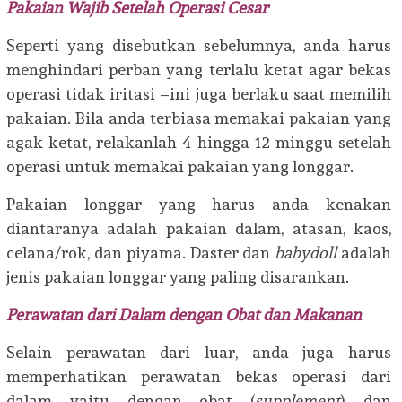
Pakaian Wajib Setelah Operasi Cesar
Seperti yang disebutkan sebelumnya, anda harus
menghindari perban yang terlalu ketat agar bekas
operasi tidak iritasi –ini juga berlaku saat memilih
pakaian. Bila anda terbiasa memakai pakaian yang
agak ketat, relakanlah 4 hingga 12 minggu setelah
operasi untuk memakai pakaian yang longgar.
Pakaian longgar yang harus anda kenakan
diantaranya adalah pakaian dalam, atasan, kaos,
celana/rok, dan piyama. Daster dan
babydoll
adalah
jenis pakaian longgar yang paling disarankan.
Perawatan dari Dalam dengan Obat dan Makanan
Selain perawatan dari luar, anda juga harus
memperhatikan perawatan bekas operasi dari
dalam yaitu dengan obat (
supplement
) dan