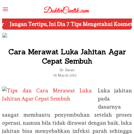
Skip
Mobile
to
Menu
content
 7 Tips Mengetahui Kosmetik Palsu
Ketahui 8 Simbol
Cara Merawat Luka Jahitan Agar
Cepat Sembuh
Dr. Batari
18 March 2013
Luka jahitan
pada
dasarnya
sangat membantu penyembuhan setelah proses
operasi, namun bila tidak dirawat dengan baik, luka
jahitan bisa menyebabkan infeksi parah sehingga