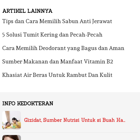
ARTIKEL LAINNYA
Tips dan Cara Memilih Sabun Anti Jerawat
5 Solusi Tumit Kering dan Pecah-Pecah
Cara Memilih Deodorant yang Bagus dan Aman
Sumber Makanan dan Manfaat Vitamin B2
Khasiat Air Beras Untuk Rambut Dan Kulit
INFO KEDOKTERAN
Gizidat, Sumber Nutrisi Untuk si Buah Ha…