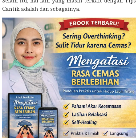
Selain itu, hal lain yang masih terkait dengan
Tips
Cantik
adalah dan sebagainya.