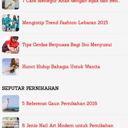
7 Cara Menegur Anak dengan Bijak dan Ben…
Mengintip Trend Fashion Lebaran 2015
Tips Cerdas Berpuasa Bagi Ibu Menyusui
Kunci Hidup Bahagia Untuk Wanita
SEPUTAR PERNIKAHAN
5 Referensi Gaun Pernikahan 2016
8 Jenis Nail Art Modern untuk Pernikahan