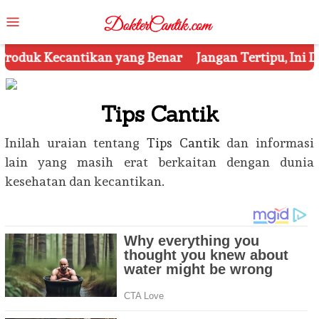
Skip
Mobile
to
Menu
content
an yang Benar
Jangan Tertipu, Ini Dia 7 Tips Menge
Tips Cantik
Inilah uraian tentang
Tips Cantik
dan informasi
lain yang masih erat berkaitan dengan dunia
kesehatan dan kecantikan.