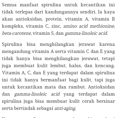
Semua manfaat spirulina untuk kecantikan ini
tidak terlepas dari kandungannya sendiri. Ia kaya
akan antioksidan, protein, vitamin A, vitamin B
kompleks, vitamin C, zinc,
amino acid methionine
,
beta-carotene
, vitamin S, dan
gamma-linoleic acid
.
Spirulina bisa menghilangkan jerawat karena
mengandung vitamin A serta vitamin C dan E yang
tidak hanya bisa menghilangkan jerawat, tetapi
juga membuat kulit lembut, halus, dan kencang.
Vitamin A, C, dan E yang terdapat dalam spirulina
ini tidak hanya bermanfaat bagi kulit, tapi juga
untuk kecantikan mata dan rambut. Antioksidan
dan
gamma-linoleic acid
yang terdapat dalam
spirulina juga bisa membuat kulit cerah bersinar
serta bertindak sebagai
anti-aging
.