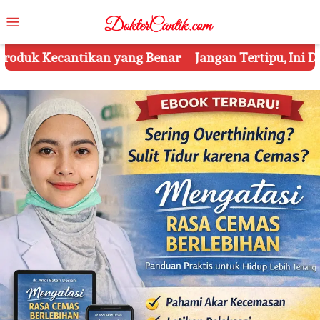
Skip
Mobile
to
Menu
content
g Benar
Jangan Tertipu, Ini Dia 7 Tips Mengetahui 