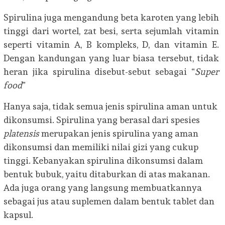
Spirulina juga mengandung beta karoten yang lebih
tinggi dari wortel, zat besi, serta sejumlah vitamin
seperti vitamin A, B kompleks, D, dan vitamin E.
Dengan kandungan yang luar biasa tersebut, tidak
heran jika spirulina disebut-sebut sebagai “
Super
food
”
Hanya saja, tidak semua jenis spirulina aman untuk
dikonsumsi. Spirulina yang berasal dari spesies
platensis
merupakan jenis spirulina yang aman
dikonsumsi dan memiliki nilai gizi yang cukup
tinggi. Kebanyakan spirulina dikonsumsi dalam
bentuk bubuk, yaitu ditaburkan di atas makanan.
Ada juga orang yang langsung membuatkannya
sebagai jus atau suplemen dalam bentuk tablet dan
kapsul.