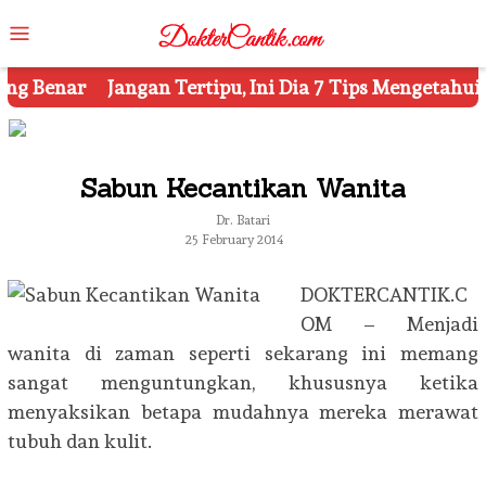
Skip
Mobile
to
Menu
content
ipu, Ini Dia 7 Tips Mengetahui Kosmetik Palsu
Ketah
Sabun Kecantikan Wanita
Dr. Batari
25 February 2014
DOKTERCANTIK.C
OM – Menjadi
wanita di zaman seperti sekarang ini memang
sangat menguntungkan, khususnya ketika
menyaksikan betapa mudahnya mereka merawat
tubuh dan kulit.