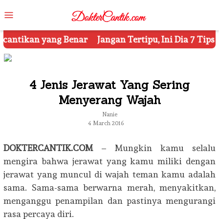
Skip
Mobile
to
Menu
content
ngan Tertipu, Ini Dia 7 Tips Mengetahui Kosmetik Pals
4 Jenis Jerawat Yang Sering
Menyerang Wajah
Nanie
4 March 2016
DOKTERCANTIK.COM
– Mungkin kamu selalu
mengira bahwa jerawat yang kamu miliki dengan
jerawat yang muncul di wajah teman kamu adalah
sama. Sama-sama berwarna merah, menyakitkan,
menganggu penampilan dan pastinya mengurangi
rasa percaya diri.