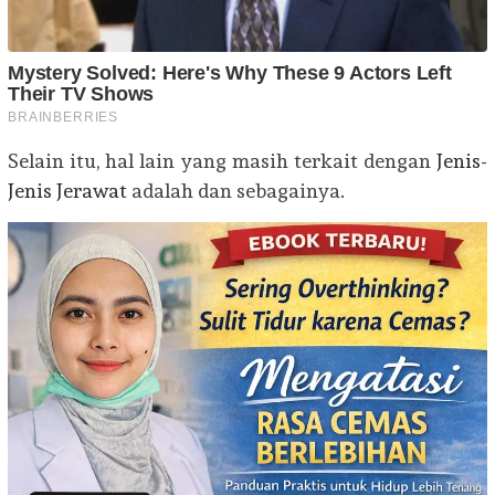
Selain itu, hal lain yang masih terkait dengan
Jenis-
Jenis Jerawat
adalah dan sebagainya.