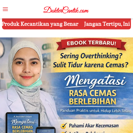
Skip
Mobile
to
Menu
content
n yang Benar
Jangan Tertipu, Ini Dia 7 Tips Mengeta