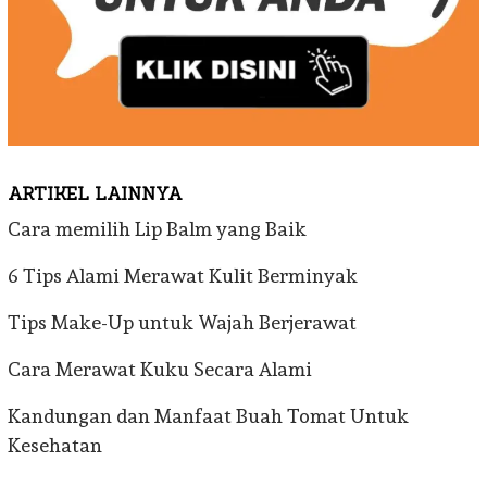
ARTIKEL LAINNYA
Cara memilih Lip Balm yang Baik
6 Tips Alami Merawat Kulit Berminyak
Tips Make-Up untuk Wajah Berjerawat
Cara Merawat Kuku Secara Alami
Kandungan dan Manfaat Buah Tomat Untuk
Kesehatan