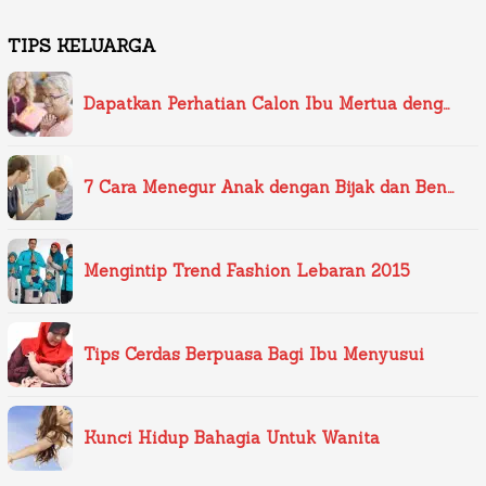
TIPS KELUARGA
Dapatkan Perhatian Calon Ibu Mertua deng…
7 Cara Menegur Anak dengan Bijak dan Ben…
Mengintip Trend Fashion Lebaran 2015
Tips Cerdas Berpuasa Bagi Ibu Menyusui
Kunci Hidup Bahagia Untuk Wanita