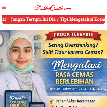
Skip
Mobile
to
Menu
content
ia 7 Tips Mengetahui Kosmetik Palsu
Ketahui 8 Simbo