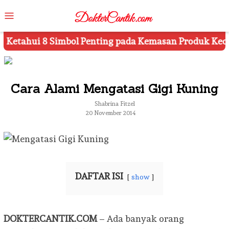
Skip
Mobile
to
Menu
content
 pada Kemasan Produk Kecantikan
Tips Riasan yang
Cara Alami Mengatasi Gigi Kuning
Shabrina Fitzel
20 November 2014
DAFTAR ISI
show
DOKTERCANTIK.COM
– Ada banyak orang