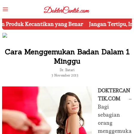
Skip
Mobile
to
Menu
content
ang Benar
Jangan Tertipu, Ini Dia 7 Tips Mengetahu
Cara Menggemukan Badan Dalam 1
Minggu
Dr. Batari
3 November 2013
DOKTERCAN
TIK.COM
–
Bagi
sebagian
orang
menggemuka