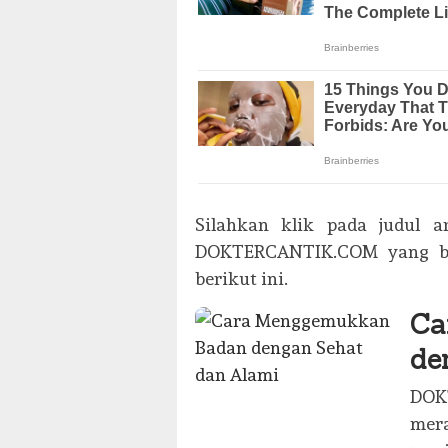
Silahkan klik pada judul a
DOKTERCANTIK.COM yang b
berikut ini.
Ca
de
DOK
mera