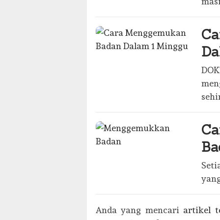
masi
Ca
Da
DOK
men
sehi
Ca
Ba
Seti
yang
Anda yang mencari
artikel