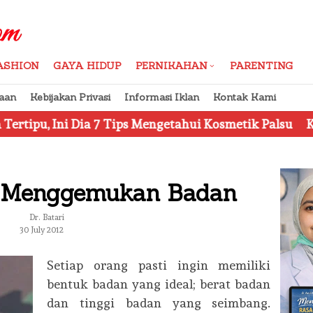
ASHION
GAYA HIDUP
PERNIKAHAN
PARENTING
aan
Kebijakan Privasi
Informasi Iklan
Kontak Kami
a 7 Tips Mengetahui Kosmetik Palsu
Ketahui 8 Simbo
 Menggemukan Badan
Dr. Batari
30 July 2012
Setiap orang pasti ingin memiliki
bentuk badan yang ideal; berat badan
dan tinggi badan yang seimbang.