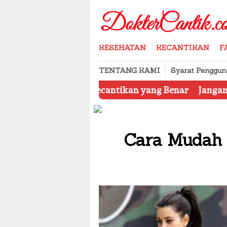
Skip
to
content
KESEHATAN
KECANTIKAN
F
TENTANG KAMI
Syarat Penggun
oduk Kecantikan yang Benar
Jangan Tertipu, Ini Di
Cara Mudah