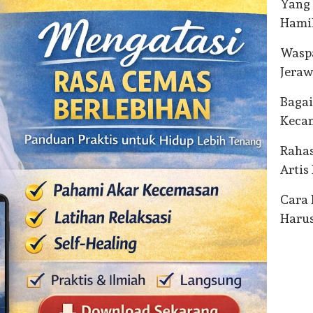
Yang 
Hamil
Wasp
Jeraw
Baga
Kecan
Rahas
Artis
Cara 
Harus