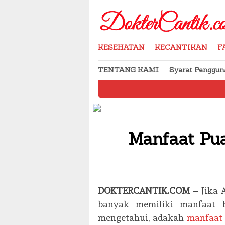
Skip
to
content
KESEHATAN
KECANTIKAN
F
TENTANG KAMI
Syarat Penggun
Cara Menyi
Manfaat Pua
DOKTERCANTIK.COM –
Jika 
banyak memiliki manfaat 
mengetahui, adakah
manfaat