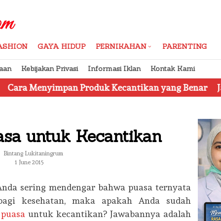
ASHION
GAYA HIDUP
PERNIKAHAN
PARENTING
aan
Kebijakan Privasi
Informasi Iklan
Kontak Kami
mpan Produk Kecantikan yang Benar
Jangan Tertipu
sa untuk Kecantikan
Bintang Lukitaningrum
1 June 2015
Anda sering mendengar bahwa puasa ternyata
bagi kesehatan, maka apakah Anda sudah
 puasa
untuk kecantikan? Jawabannya adalah