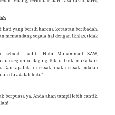
lebih tenang, terhindar dari rasa takut, stres,
dah
i hati yang bersih karena ketaatan beribadah.
an memandang segala hal dengan ikhlas, tidak
am sebuah hadits Nabi Muhammad SAW,
u ada segumpal daging. Bila ia baik, maka baik
. Dan, apabila ia rusak, maka rusak pulalah
ah itu adalah hati.”
uk berpuasa ya, Anda akan tampil lebih cantik,
lah!