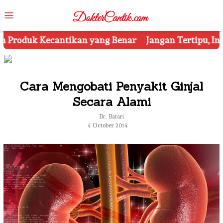
Skip
Mobile
to
Menu
content
ng Benar
Jangan Tertipu, Ini Dia 7 Tips Mengetahui
Cara Mengobati Penyakit Ginjal
Secara Alami
Dr. Batari
4 October 2014