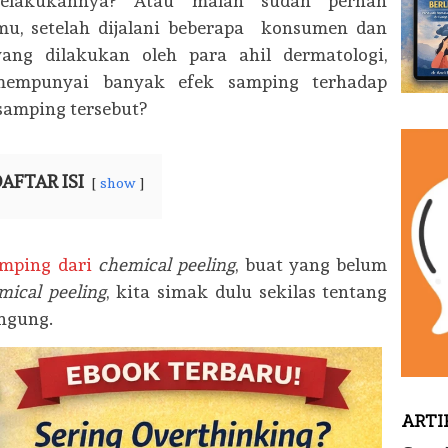
elakukannya? Atau malah sudah pernah
, setelah dijalani beberapa konsumen dan
yang dilakukan oleh para ahil dermatologi,
empunyai banyak efek samping terhadap
 samping tersebut?
AFTAR ISI
show
amping dari
chemical peeling
, buat yang belum
mical peeling
, kita simak dulu sekilas tentang
ngung.
ARTI