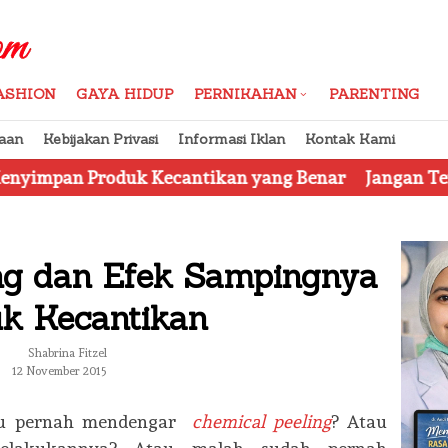
ASHION
GAYA HIDUP
PERNIKAHAN
PARENTING
aan
Kebijakan Privasi
Informasi Iklan
Kontak Kami
duk Kecantikan yang Benar
Jangan Tertipu, Ini Dia
ng dan Efek Sampingnya
k Kecantikan
Shabrina Fitzel
12 November 2015
 pernah mendengar
chemical peeling
? Atau