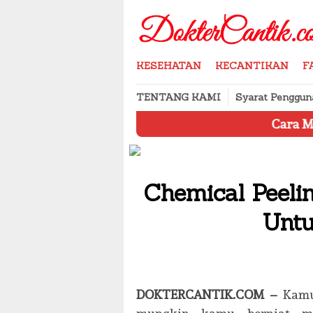
Skip
to
content
KESEHATAN
KECANTIKAN
F
TENTANG KAMI
Syarat Penggun
Cara Menyimpan Pro
Chemical Peeli
Untu
DOKTERCANTIK.COM –
Kamu