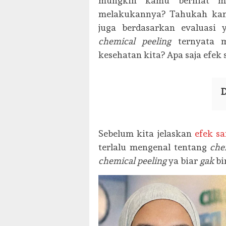
mungkin kamu berniat m
melakukannya? Tahukah kamu
juga berdasarkan evaluasi 
chemical peeling
ternyata m
kesehatan kita? Apa saja efek
D
Sebelum kita jelaskan
efek s
terlalu mengenal tentang
che
chemical peeling
ya biar
gak
bi