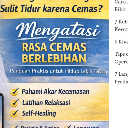
Cara 
Bibir
7 Keb
Kerut
6 Kha
Tips 
Opera
7 La
Produ