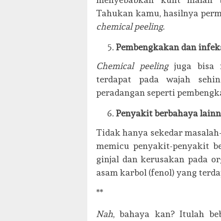
Tahukan kamu, hasilnya perm
chemical peeling
.
Pembengkakan dan infeks
Chemical peeling
juga bisa 
terdapat pada wajah sehi
peradangan seperti pembengka
Penyakit berbahaya lainny
Tidak hanya sekedar masalah-
memicu penyakit-penyakit be
ginjal dan kerusakan pada or
asam karbol (fenol) yang terd
**
Nah
, bahaya kan? Itulah b