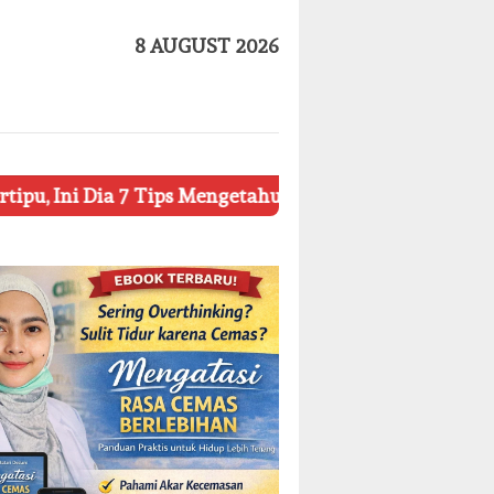
8 AUGUST 2026
 7 Tips Mengetahui Kosmetik Palsu
Ketahui 8 Simbol