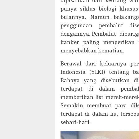
dipisahkan dari seorang wa
punya siklus biologi khusu
bulannya. Namun belakang
penggunaan pembalut dise
dengannya. Pembalut dicuriga
kanker paling mengerikan
menyebabkan kematian.
Berawal dari keluarnya p
Indonesia (YLKI) tentang b
Bahaya yang disebutkan di
terdapat di dalam pembal
memberikan list merek-merek
Semakin membuat para dile
terdapat di dalam list terse
sehari-hari.