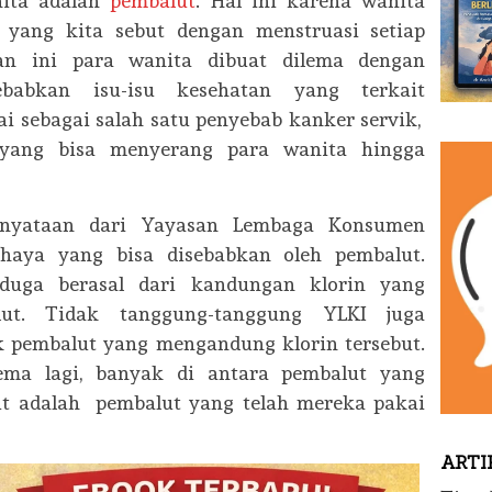
nita adalah
pembalut
. Hal ini karena wanita
s yang kita sebut dengan menstruasi setiap
an ini para wanita dibuat dilema dengan
babkan isu-isu kesehatan yang terkait
i sebagai salah satu penyebab kanker servik,
 yang bisa menyerang para wanita hingga
ernyataan dari Yayasan Lembaga Konsumen
ahaya yang bisa disebabkan oleh pembalut.
duga berasal dari kandungan klorin yang
ut. Tidak tanggung-tanggung YLKI juga
 pembalut yang mengandung klorin tersebut.
ma lagi, banyak di antara pembalut yang
but adalah pembalut yang telah mereka pakai
ARTI