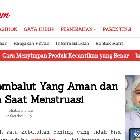
ASHION
GAYA HIDUP
PERNIKAHAN
PARENTING
aan
Kebijakan Privasi
Informasi Iklan
Kontak Kami
an Produk Kecantikan yang Benar
Jangan Tertipu, 
Pembalut Yang Aman dan
Saat Menstruasi
Shabrina Fitzel
22 October 2015
h satu kebutuhan penting yang tidak bisa