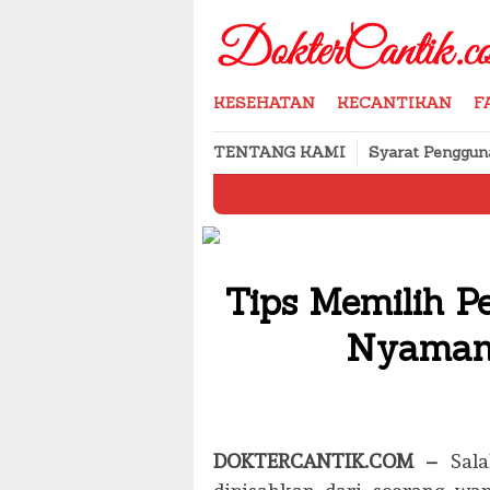
Skip
to
content
KESEHATAN
KECANTIKAN
F
TENTANG KAMI
Syarat Penggun
Cara Menyimp
Tips Memilih 
Nyaman 
DOKTERCANTIK.COM –
Sala