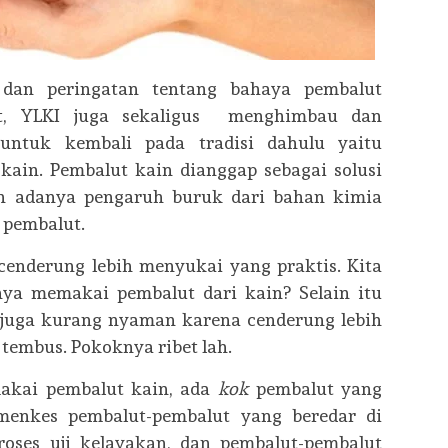
 dan peringatan tentang bahaya pembalut
ut, YLKI juga sekaligus menghimbau dan
ntuk kembali pada tradisi dahulu yaitu
ain. Pembalut kain dianggap sebagai solusi
h adanya pengaruh buruk dari bahan kimia
 pembalut.
cenderung lebih menyukai yang praktis. Kita
nya memakai pembalut dari kain? Selain itu
juga kurang nyaman karena cenderung lebih
tembus. Pokoknya ribet lah.
akai pembalut kain, ada
kok
pembalut yang
menkes pembalut-pembalut yang beredar di
oses uji kelayakan, dan pembalut-pembalut