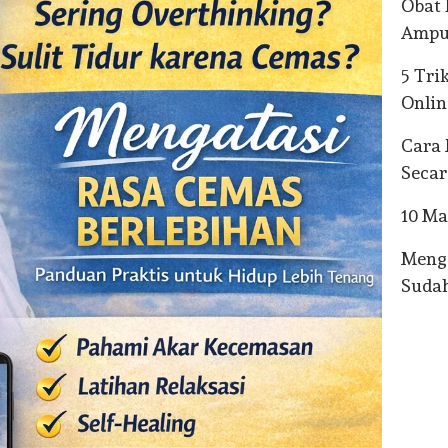
Obat 
Amp
5 Tri
Onlin
Cara 
Secar
10 M
Menge
Suda