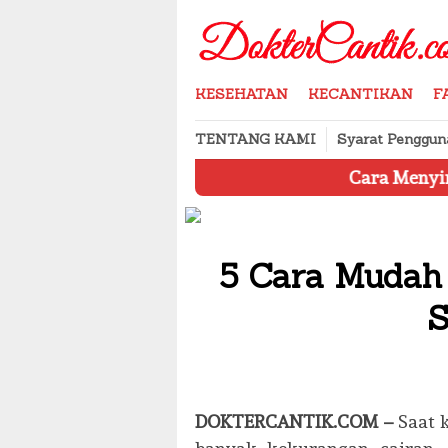
Skip
to
content
KESEHATAN
KECANTIKAN
F
TENTANG KAMI
Syarat Penggun
Cara Menyimpan Produk Ke
5 Cara Mudah 
S
DOKTERCANTIK.COM –
Saat k