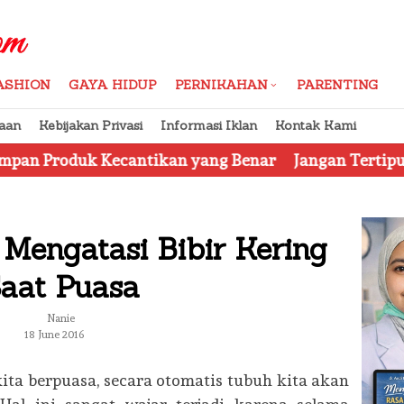
ASHION
GAYA HIDUP
PERNIKAHAN
PARENTING
aan
Kebijakan Privasi
Informasi Iklan
Kontak Kami
cantikan yang Benar
Jangan Tertipu, Ini Dia 7 Tips
Mengatasi Bibir Kering
aat Puasa
Nanie
18 June 2016
ita berpuasa, secara otomatis tubuh kita akan