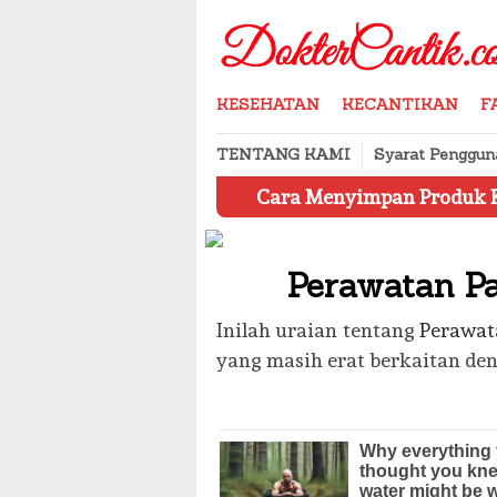
Skip
to
content
KESEHATAN
KECANTIKAN
F
TENTANG KAMI
Syarat Penggun
Cara Menyimpan Produk Kecantikan yang 
Perawatan P
Inilah uraian tentang
Perawat
yang masih erat berkaitan de