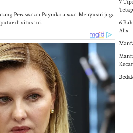
7 Tip
Tetap
entang Perawatan Payudara saat Menyusui
juga
utar di situs ini.
6 Ba
Alis
Manfa
Manf
Keca
Bedak