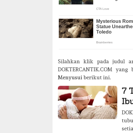
Silahkan klik pada judul a
DOKTERCANTIK.COM yang b
Menyusui
berikut ini.
7 
Ib
DOK
tubu
seti