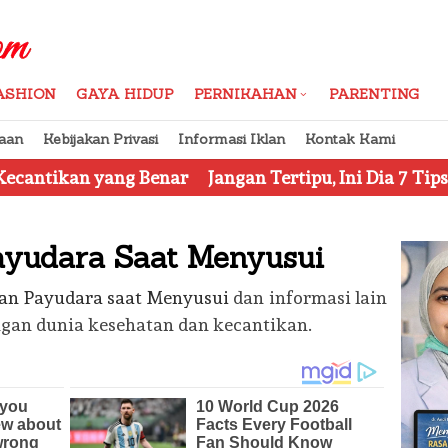
ASHION
GAYA HIDUP
PERNIKAHAN
PARENTING
aan
Kebijakan Privasi
Informasi Iklan
Kontak Kami
Benar
Jangan Tertipu, Ini Dia 7 Tips Mengetahui Kos
ayudara Saat Menyusui
an Payudara saat Menyusui
dan informasi lain
ngan dunia kesehatan dan kecantikan.