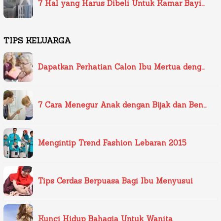
7 Hal yang Harus Dibeli Untuk Kamar Bayi…
TIPS KELUARGA
Dapatkan Perhatian Calon Ibu Mertua deng…
7 Cara Menegur Anak dengan Bijak dan Ben…
Mengintip Trend Fashion Lebaran 2015
Tips Cerdas Berpuasa Bagi Ibu Menyusui
Kunci Hidup Bahagia Untuk Wanita