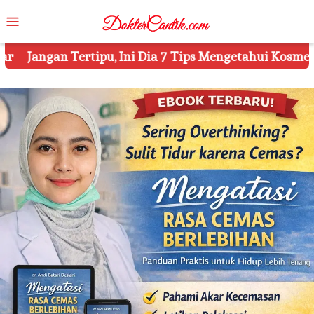
Skip
Mobile
to
Menu
content
, Ini Dia 7 Tips Mengetahui Kosmetik Palsu
Ketahui 