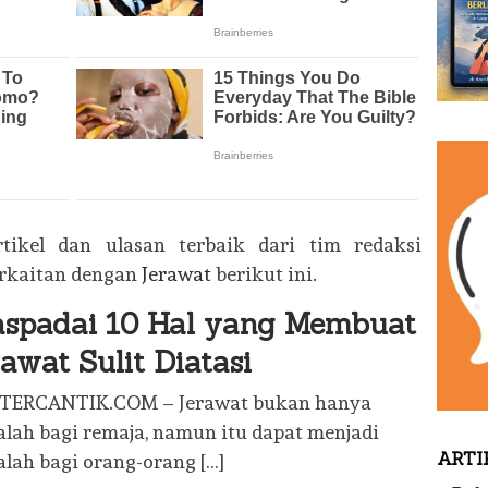
rtikel dan ulasan terbaik dari tim redaksi
kaitan dengan
Jerawat
berikut ini.
spadai 10 Hal yang Membuat
rawat Sulit Diatasi
TERCANTIK.COM – Jerawat bukan hanya
lah bagi remaja, namun itu dapat menjadi
ARTI
lah bagi orang-orang […]