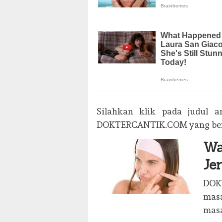
Silahkan klik pada judul a
DOKTERCANTIK.COM yang ber
Wa
Je
DOK
masa
masa