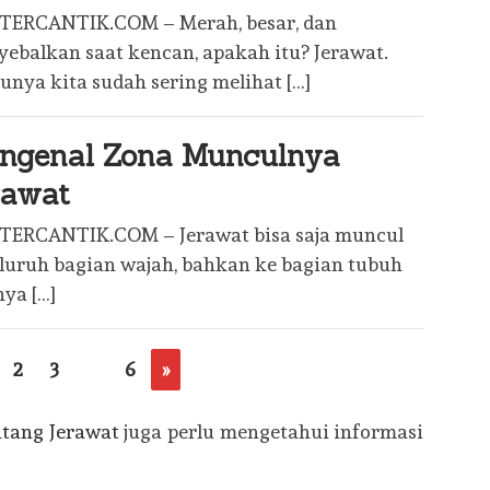
TERCANTIK.COM – Merah, besar, dan
ebalkan saat kencan, apakah itu? Jerawat.
unya kita sudah sering melihat […]
ngenal Zona Munculnya
rawat
ERCANTIK.COM – Jerawat bisa saja muncul
eluruh bagian wajah, bahkan ke bagian tubuh
nya […]
2
3
…
6
»
ntang Jerawat
juga perlu mengetahui informasi