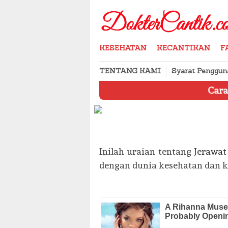
Skip
to
content
KESEHATAN
KECANTIKAN
F
TENTANG KAMI
Syarat Penggun
Cara Menyimpan Prod
Inilah uraian tentang
Jerawat
dengan dunia kesehatan dan k