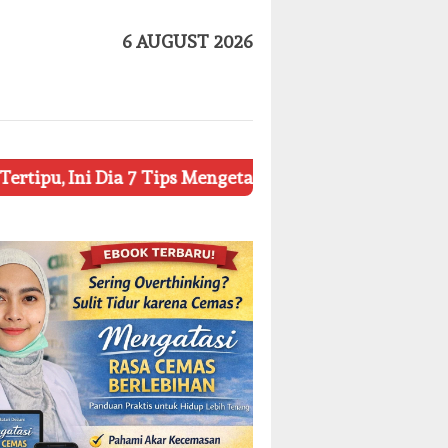
6 AUGUST 2026
7 Tips Mengetahui Kosmetik Palsu
Ketahui 8 Simbol 