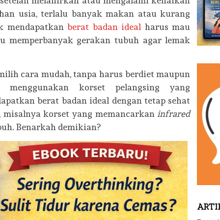
i setelah melahirkan atau mengalami kenaikan
han usia, terlalu banyak makan atau kurang
tuk mendapatkan
berat badan ideal
harus mau
tau memperbanyak gerakan tubuh agar lemak
ilih cara mudah, tanpa harus berdiet maupun
an menggunakan korset pelangsing yang
apatkan berat badan ideal dengan tetap sehat
sa, misalnya korset yang memancarkan
infrared
uh. Benarkah demikian?
ARTI