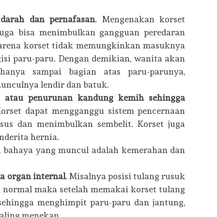
darah dan pernafasan
. Mengenakan korset
 juga bisa menimbulkan gangguan peredaran
 karena korset tidak memungkinkan masuknya
si paru-paru. Dengan demikian, wanita akan
hanya sampai bagian atas paru-parunya,
nculnya lendir dan batuk.
i atau penurunan kandung kemih sehingga
orset dapat mengganggu sistem pencernaan
us dan menimbulkan sembelit. Korset juga
nderita hernia.
t, bahaya yang muncul adalah kemerahan dan
 organ internal
. Misalnya posisi tulang rusuk
 normal maka setelah memakai korset tulang
sehingga menghimpit paru-paru dan jantung,
saling menekan.