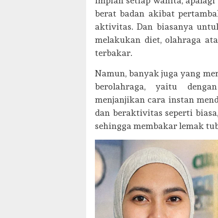
impian setiap wanita, apalag
berat badan akibat pertamba
aktivitas. Dan biasanya un
melakukan diet, olahraga a
terbakar.
Namun, banyak juga yang mem
berolahraga, yaitu deng
menjanjikan cara instan mend
dan beraktivitas seperti bia
sehingga membakar lemak tub