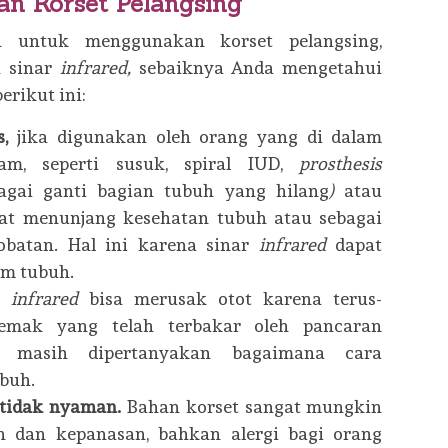
an Korset Pelangsing
 untuk menggunakan korset pelangsing,
 sinar
infrared,
sebaiknya Anda mengetahui
rikut ini:
,
jika digunakan oleh orang yang di dalam
am, seperti susuk, spiral IUD,
prosthesis
ebagai ganti bagian tubuh yang hilang
)
atau
pat menunjang kesehatan tubuh atau sebagai
obatan. Hal ini karena sinar
infrared
dapat
m tubuh.
r
infrared
bisa merusak otot karena terus-
emak yang telah terbakar oleh pancaran
n masih dipertanyakan bagaimana cara
buh.
 tidak nyaman.
Bahan korset sangat mungkin
 dan kepanasan, bahkan alergi bagi orang