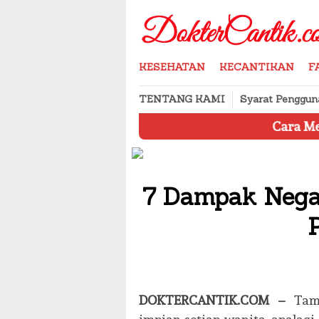
Skip
to
content
KESEHATAN
KECANTIKAN
F
TENTANG KAMI
Syarat Penggun
Cara Menyimpan Pro
7 Dampak Nega
DOKTERCANTIK.COM –
Tamp