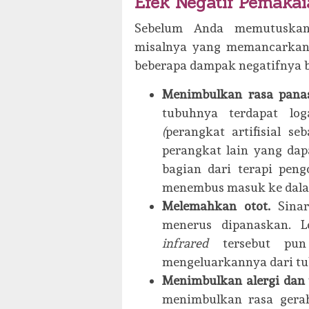
Efek Negatif Pemakai
Sebelum Anda memutuskan
misalnya yang memancarkan
beberapa dampak negatifnya be
Menimbulkan rasa panas
tubuhnya terdapat log
(
perangkat artifisial s
perangkat lain yang da
bagian dari terapi peng
menembus masuk ke dala
Melemahkan otot.
Sina
menerus dipanaskan. L
infrared
tersebut pu
mengeluarkannya dari tu
Menimbulkan alergi dan
menimbulkan rasa gerah