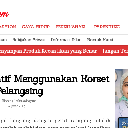
ASHION
GAYA HIDUP
PERNIKAHAN
PARENTING
aan
Kebijakan Privasi
Informasi Iklan
Kontak Kami
duk Kecantikan yang Benar
Jangan Tertipu, Ini Dia
tif Menggunakan Korset
Pelangsing
Bintang Lukitaningrum
4 June 2015
il langsing dengan perut ramping adalah