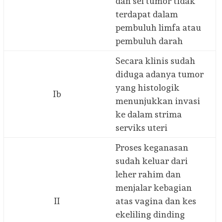
dan sel tumor tidak
terdapat dalam
pembuluh limfa atau
pembuluh darah
Secara klinis sudah
diduga adanya tumor
yang histologik
Ib
menunjukkan invasi
ke dalam strima
serviks uteri
Proses keganasan
sudah keluar dari
leher rahim dan
menjalar kebagian
II
atas vagina dan kes
ekeliling dinding