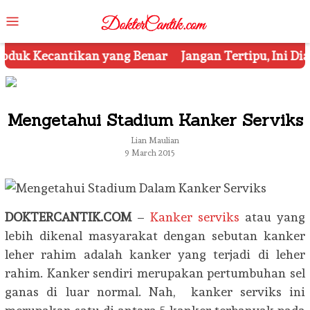
Skip
Mobile
to
Menu
content
r
Jangan Tertipu, Ini Dia 7 Tips Mengetahui Kosmeti
Mengetahui Stadium Kanker Serviks
Lian Maulian
9 March 2015
DOKTERCANTIK.COM
–
Kanker serviks
atau yang
lebih dikenal masyarakat dengan sebutan kanker
leher rahim adalah kanker yang terjadi di leher
rahim. Kanker sendiri merupakan pertumbuhan sel
ganas di luar normal. Nah, kanker serviks ini