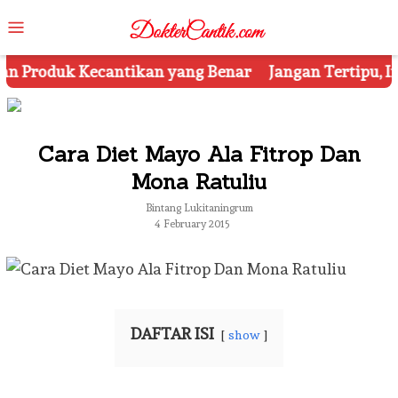
Skip
Mobile
to
Menu
content
 Benar
Jangan Tertipu, Ini Dia 7 Tips Mengetahui Ko
Cara Diet Mayo Ala Fitrop Dan
Mona Ratuliu
Bintang Lukitaningrum
4 February 2015
DAFTAR ISI
show