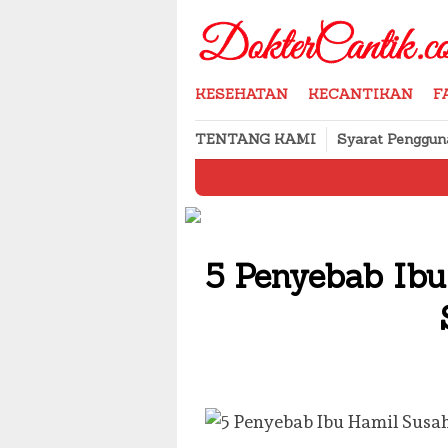
Skip
to
content
KESEHATAN
KECANTIKAN
F
TENTANG KAMI
Syarat Penggun
Cara Meny
5 Penyebab Ibu