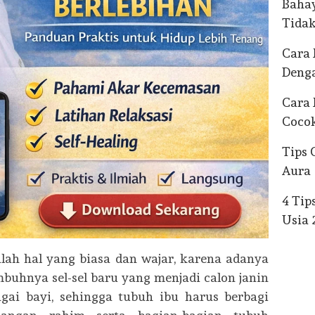
Bahay
Tidak
Cara
Deng
Cara 
Coco
Tips 
Aura
4 Tip
Usia 
lah hal yang biasa dan wajar, karena adanya
uhnya sel-sel baru yang menjadi calon janin
agai bayi, sehingga tubuh ibu harus berbagi