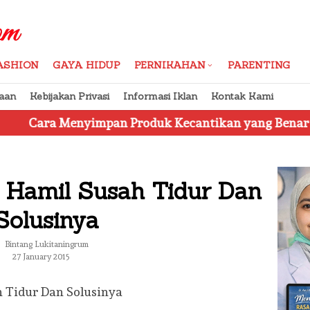
ASHION
GAYA HIDUP
PERNIKAHAN
PARENTING
aan
Kebijakan Privasi
Informasi Iklan
Kontak Kami
impan Produk Kecantikan yang Benar
Jangan Terti
 Hamil Susah Tidur Dan
Solusinya
Bintang Lukitaningrum
27 January 2015