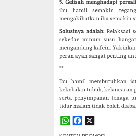
5. Gelisah menghadapi persal
ibu hamil semakin tegang
mengakibatkan ibu semakin sul
Solusinya adalah:
Relaksasi s
sekedar minum susu hangat.
mengandung kafein. Yakinkan d
peran ayah sangat penting u
**
Ibu hamil membutuhkan ist
kekebalan tubuh, kelancaran
serta penyimpanan tenaga unt
tidur malam tidak boleh diab
WhatsApp
Facebook
X