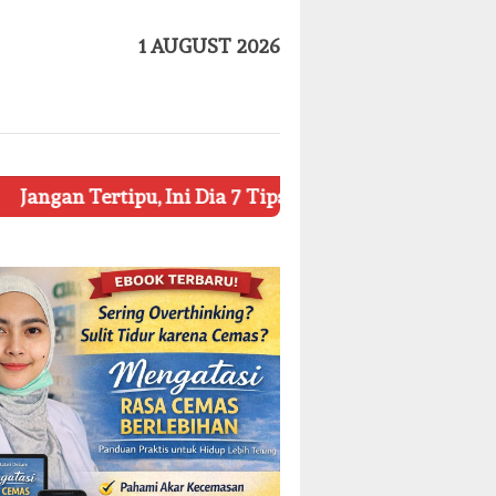
1 AUGUST 2026
pu, Ini Dia 7 Tips Mengetahui Kosmetik Palsu
Ketahu