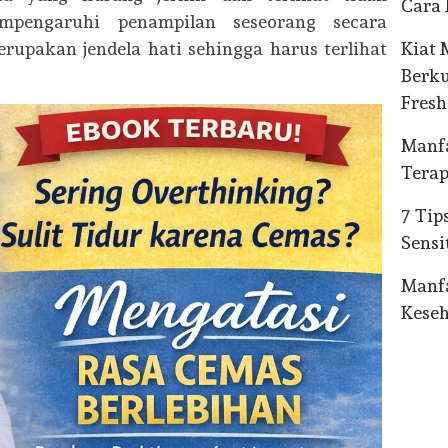
Cara
pengaruhi penampilan seseorang secara
Kiat 
rupakan jendela hati sehingga harus terlihat
Berku
Fresh
Manfa
Terap
7 Tip
Sensi
Manf
Kese