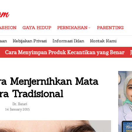
ASHION
GAYA HIDUP
PERNIKAHAN
PARENTING
aan
Kebijakan Privasi
Informasi Iklan
Kontak Kami
pan Produk Kecantikan yang Benar
Jangan Tertipu,
ra Menjernihkan Mata
ra Tradisional
Dr. Batari
14 January 2015