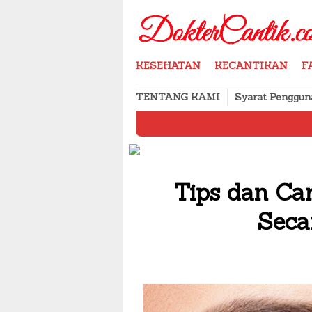
Skip
to
content
KESEHATAN
KECANTIKAN
F
TENTANG KAMI
Syarat Penggun
Cara Menyim
Tips dan Ca
Seca