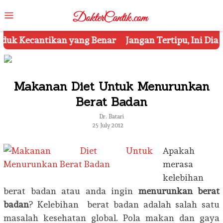
Skip
Mobile
to
Menu
content
Jangan Tertipu, Ini Dia 7 Tips Mengetahui Kosmetik
Makanan Diet Untuk Menurunkan
Berat Badan
Dr. Batari
25 July 2012
Apakah
merasa
kelebihan
berat badan atau anda ingin
menurunkan berat
badan
? Kelebihan berat badan adalah salah satu
masalah kesehatan global. Pola makan dan gaya