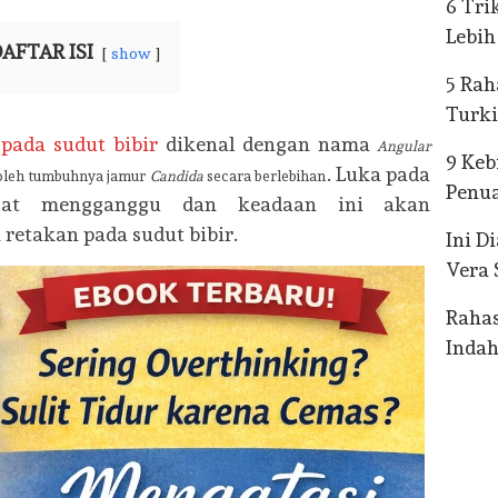
6 Tri
Lebih
AFTAR ISI
show
5 Rah
Turk
 pada sudut bibir
dikenal dengan nama
Angular
9 Keb
. Luka pada
 oleh tumbuhnya jamur
Candida
secara berlebihan
Penua
gat mengganggu dan keadaan ini akan
etakan pada sudut bibir.
Ini D
Vera 
Rahas
Inda