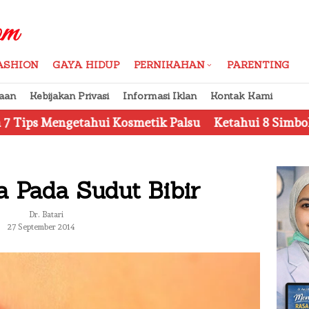
ASHION
GAYA HIDUP
PERNIKAHAN
PARENTING
aan
Kebijakan Privasi
Informasi Iklan
Kontak Kami
tahui Kosmetik Palsu
Ketahui 8 Simbol Penting pada
 Pada Sudut Bibir
Dr. Batari
27 September 2014