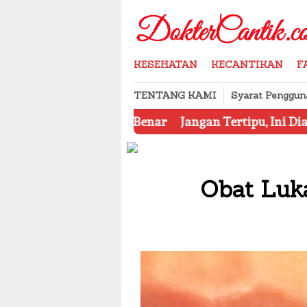
Skip
to
content
KESEHATAN
KECANTIKAN
F
TENTANG KAMI
Syarat Penggun
an yang Benar
Jangan Tertipu, Ini Dia 7 Tips Menge
Obat Luka