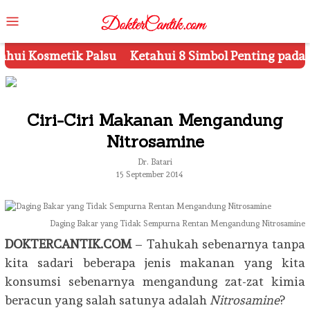
Skip
Mobile
to
Menu
content
hui 8 Simbol Penting pada Kemasan Produk Kecantika
Ciri-Ciri Makanan Mengandung
Nitrosamine
Dr. Batari
15 September 2014
Daging Bakar yang Tidak Sempurna Rentan Mengandung Nitrosamine
DOKTERCANTIK.COM
– Tahukah sebenarnya tanpa
kita sadari beberapa jenis makanan yang kita
konsumsi sebenarnya mengandung zat-zat kimia
beracun yang salah satunya adalah
Nitrosamine
?