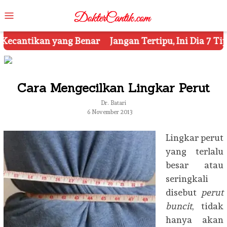
Skip
Mobile
to
Menu
content
angan Tertipu, Ini Dia 7 Tips Mengetahui Kosmetik Pal
Cara Mengecilkan Lingkar Perut
Dr. Batari
6 November 2013
Lingkar perut
yang terlalu
besar atau
seringkali
disebut
perut
buncit
, tidak
hanya akan