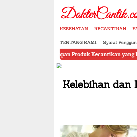
Skip
to
content
KESEHATAN
KECANTIKAN
F
TENTANG KAMI
Syarat Penggun
a Menyimpan Produk Kecantikan yang Benar
Jangan
Kelebihan dan 