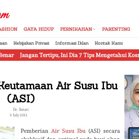
ASHION
GAYA HIDUP
PERNIKAHAN
PARENTING
aan
Kebijakan Privasi
Informasi Iklan
Kontak Kami
 Tertipu, Ini Dia 7 Tips Mengetahui Kosmetik Palsu
Keutamaan Air Susu Ibu
(ASI)
Dr. Batari
9 July 2013
Pemberian
Air Susu Ibu
(ASI) secara