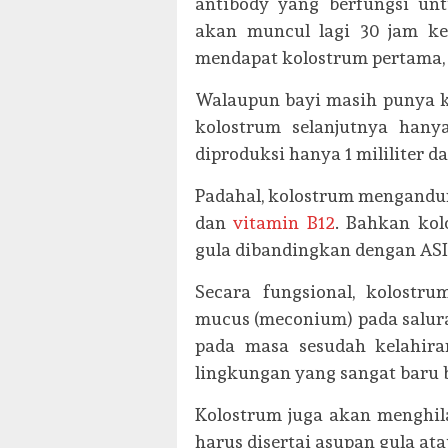
antibody yang berfungsi unt
akan muncul lagi 30 jam kem
mendapat kolostrum pertama, d
Walaupun bayi masih punya 
kolostrum selanjutnya hanya
diproduksi hanya 1 mililiter da
Padahal, kolostrum mengandun
dan
vitamin B12
. Bahkan kol
gula dibandingkan dengan ASI 
Secara fungsional, kolost
mucus (meconium) pada salura
pada masa sesudah kelahiran
lingkungan yang sangat baru 
Kolostrum juga akan menghila
harus disertai asupan gula ata