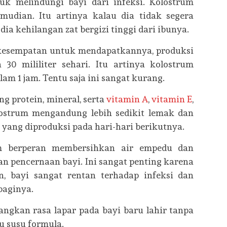
uk melindungi bayi dari infeksi. Kolostrum
udian. Itu artinya kalau dia tidak segera
ia kehilangan zat bergizi tinggi dari ibunya.
kesempatan untuk mendapatkannya, produksi
 30 mililiter sehari. Itu artinya kolostrum
lam 1 jam. Tentu saja ini sangat kurang.
g protein, mineral, serta
vitamin A
,
vitamin E
,
ostrum mengandung lebih sedikit lemak dan
yang diproduksi pada hari-hari berikutnya.
rum berperan membersihkan air empedu dan
n pencernaan bayi. Ini sangat penting karena
, bayi sangat rentan terhadap infeksi dan
baginya.
ngkan rasa lapar pada bayi baru lahir tanpa
u susu formula.