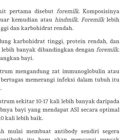
nit pertama disebut
foremilk
. Komposisinya
eluar kemudian atau
hindmilk
.
Foremilk
lebih
ggi dan karbohidrat rendah.
ng karbohidrat tinggi, protein rendah, dan
 lebih banyak dibandingkan dengan
foremilk
.
angkan bayi.
strum mengandung zat immunoglobulin atau
g bertugas memerangi infeksi dalam tubuh itu
.
trum sekitar 10-17 kali lebih banyak daripada
abnya bayi yang mendapat ASI secara optimal
 kali lebih baik.
ah mulai membuat antibody sendiri segera
, antibody itu baru akan mencapai puncak