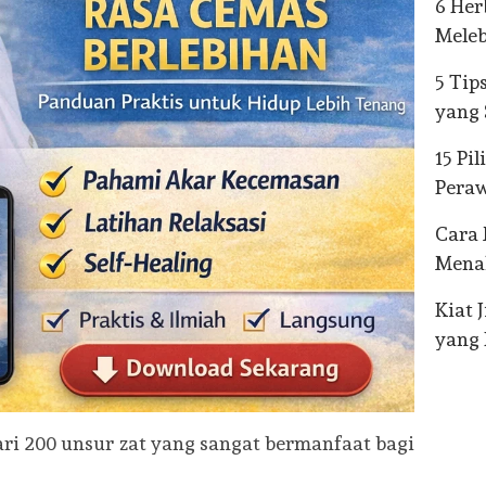
6 He
Meleb
5 Tip
yang 
15 Pi
Pera
Cara
Mena
Kiat 
yang
ri 200 unsur zat yang sangat bermanfaat bagi