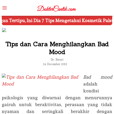
Skip
Mobile
to
Menu
content
 Mengetahui Kosmetik Palsu
Ketahui 8 Simbol Pentin
Tips dan Cara Menghilangkan Bad
Mood
Dr. Batari
24 December 2012
Bad mood
adalah
kondisi
psikologis yang diwarnai dengan menurunnya
gairah untuk beraktivitas, perasaan yang tidak
nyaman dan seringkali berakhir dengan