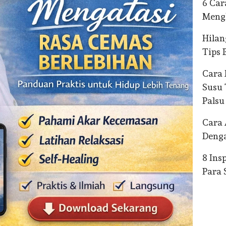
6 Ca
Mengh
Hilan
Tips 
Cara
Susu 
Palsu
Cara
Deng
8 Ins
Para 