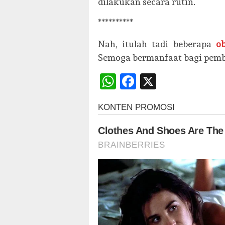
dilakukan secara rutin.
**********
Nah, itulah tadi beberapa
o
Semoga bermanfaat bagi pemb
WhatsApp
Facebook
X