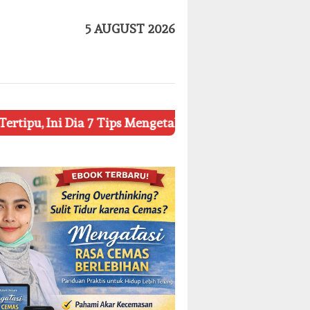
5 AUGUST 2026
ia 7 Tips Mengetahui Kosmetik Palsu
Ketahui 8 Simb