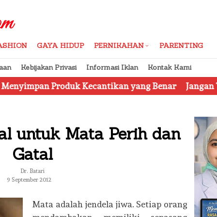
ASHION
GAYA HIDUP
PERNIKAHAN
PARENTING
aan
Kebijakan Privasi
Informasi Iklan
Kontak Kami
roduk Kecantikan yang Benar
Jangan Tertipu, Ini D
al untuk Mata Perih dan
Gatal
Dr. Batari
9 September 2012
Mata adalah jendela jiwa. Setiap orang