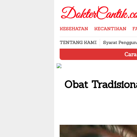
Skip
to
content
KESEHATAN
KECANTIKAN
F
TENTANG KAMI
Syarat Penggun
Cara Menyimpan P
Obat Tradision