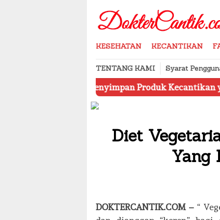
Skip
to
content
KESEHATAN
KECANTIKAN
F
TENTANG KAMI
Syarat Penggun
Cara Menyimpan Produk Kecantikan yang Benar
J
Diet Vegetari
Yang 
DOKTERCANTIK.COM –
“ Vege