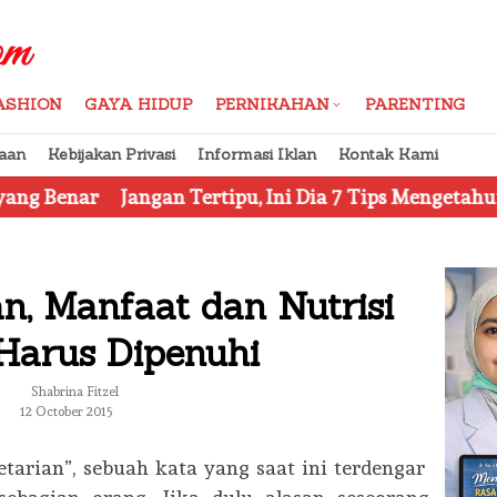
ASHION
GAYA HIDUP
PERNIKAHAN
PARENTING
aan
Kebijakan Privasi
Informasi Iklan
Kontak Kami
angan Tertipu, Ini Dia 7 Tips Mengetahui Kosmetik Pal
an, Manfaat dan Nutrisi
Harus Dipenuhi
Shabrina Fitzel
12 October 2015
tarian”, sebuah kata yang saat ini terdengar