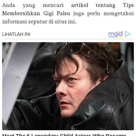
Anda yang mencari
artikel tentang Tips
Membersihkan Gigi Palsu
juga perlu mengetahui
informasi seputar di situs ini.