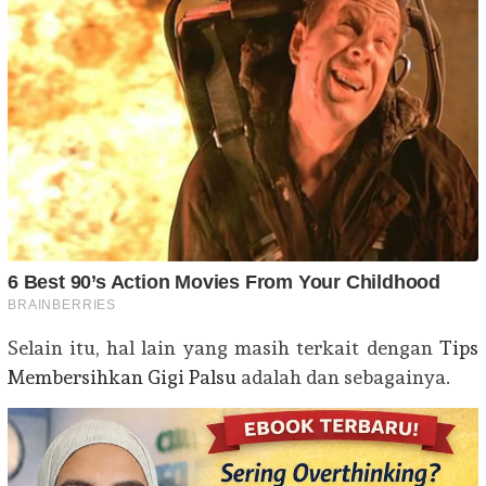
Selain itu, hal lain yang masih terkait dengan
Tips
Membersihkan Gigi Palsu
adalah dan sebagainya.