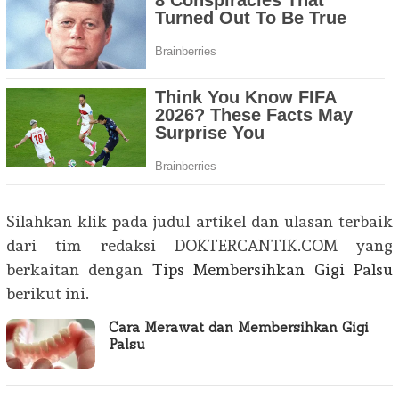
Silahkan klik pada judul artikel dan ulasan terbaik
dari tim redaksi DOKTERCANTIK.COM yang
berkaitan dengan
Tips Membersihkan Gigi Palsu
berikut ini.
Cara Merawat dan Membersihkan Gigi
Palsu