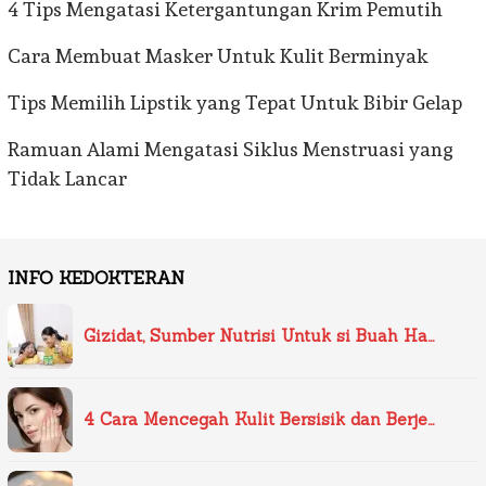
4 Tips Mengatasi Ketergantungan Krim Pemutih
Cara Membuat Masker Untuk Kulit Berminyak
Tips Memilih Lipstik yang Tepat Untuk Bibir Gelap
Ramuan Alami Mengatasi Siklus Menstruasi yang
Tidak Lancar
INFO KEDOKTERAN
Gizidat, Sumber Nutrisi Untuk si Buah Ha…
4 Cara Mencegah Kulit Bersisik dan Berje…