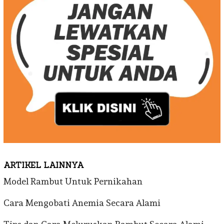
ARTIKEL LAINNYA
Model Rambut Untuk Pernikahan
Cara Mengobati Anemia Secara Alami