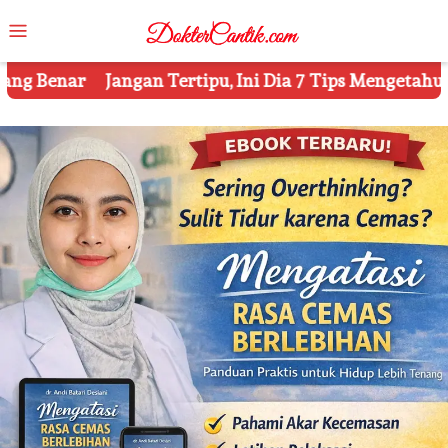
Skip
Mobile
to
Menu
content
an Tertipu, Ini Dia 7 Tips Mengetahui Kosmetik Palsu