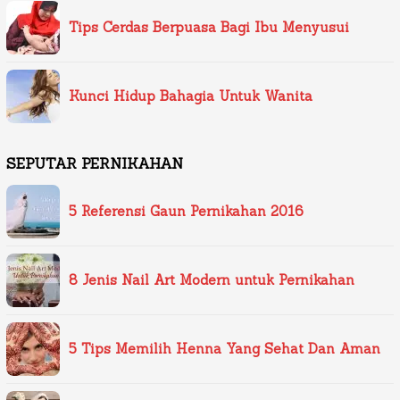
Tips Cerdas Berpuasa Bagi Ibu Menyusui
Kunci Hidup Bahagia Untuk Wanita
SEPUTAR PERNIKAHAN
5 Referensi Gaun Pernikahan 2016
8 Jenis Nail Art Modern untuk Pernikahan
5 Tips Memilih Henna Yang Sehat Dan Aman