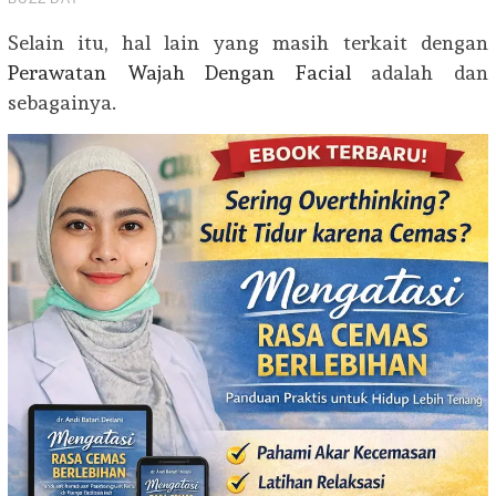
Selain itu, hal lain yang masih terkait dengan
Perawatan Wajah Dengan Facial
adalah dan
sebagainya.