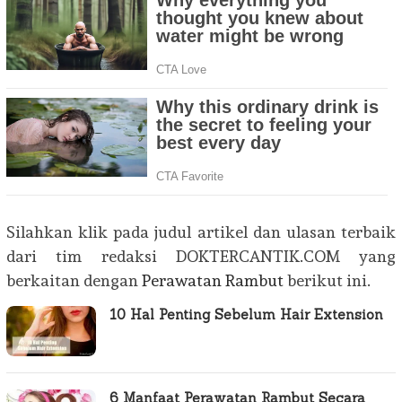
Silahkan klik pada judul artikel dan ulasan terbaik
dari tim redaksi DOKTERCANTIK.COM yang
berkaitan dengan
Perawatan Rambut
berikut ini.
10 Hal Penting Sebelum Hair Extension
6 Manfaat Perawatan Rambut Secara