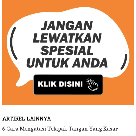
ARTIKEL LAINNYA
6 Cara Mengatasi Telapak Tangan Yang Kasar