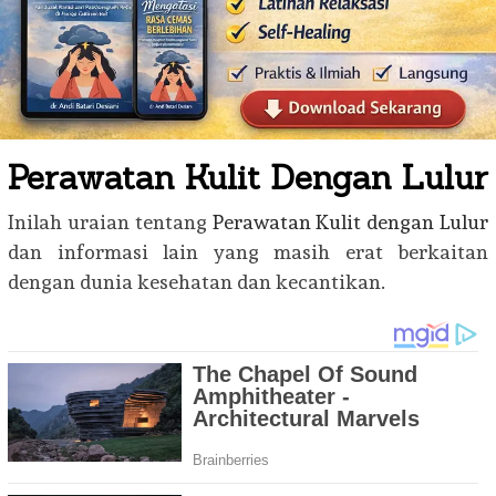
Perawatan Kulit Dengan Lulur
Inilah uraian tentang
Perawatan Kulit dengan Lulur
dan informasi lain yang masih erat berkaitan
dengan dunia kesehatan dan kecantikan.