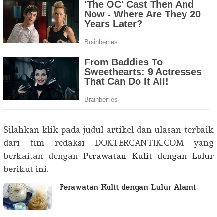
Silahkan klik pada judul artikel dan ulasan terbaik
dari tim redaksi DOKTERCANTIK.COM yang
berkaitan dengan
Perawatan Kulit dengan Lulur
berikut ini.
Perawatan Kulit dengan Lulur Alami