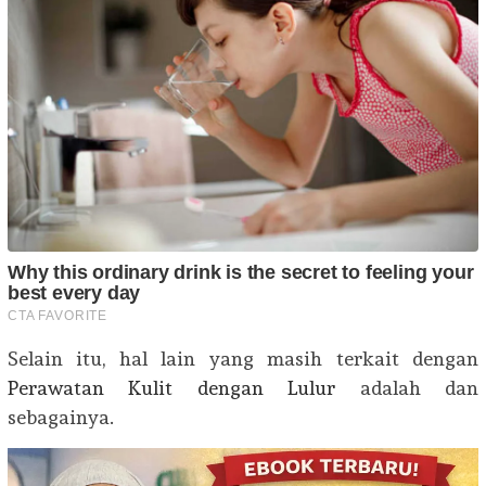
Selain itu, hal lain yang masih terkait dengan
Perawatan Kulit dengan Lulur
adalah dan
sebagainya.