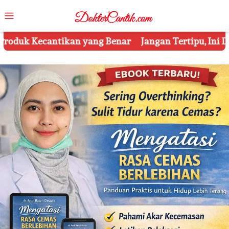
Skip
Mobile
to
Menu
content
 yang Benar
Jangan Tertipu, Ini Dia 7 Tips Mengetah