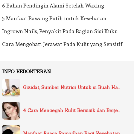
6 Bahan Pendingin Alami Setelah Waxing
5 Manfaat Bawang Putih untuk Kesehatan
Ingrown Nails, Penyakit Pada Bagian Sisi Kuku
Cara Mengobati Jerawat Pada Kulit yang Sensitif
INFO KEDOKTERAN
Gizidat, Sumber Nutrisi Untuk si Buah Ha…
4 Cara Mencegah Kulit Bersisik dan Berje…
Manfaat Puasa Ramadhan Bagi Kesehatan