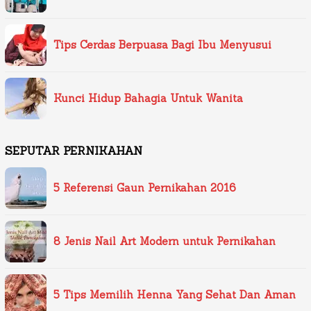
Tips Cerdas Berpuasa Bagi Ibu Menyusui
Kunci Hidup Bahagia Untuk Wanita
SEPUTAR PERNIKAHAN
5 Referensi Gaun Pernikahan 2016
8 Jenis Nail Art Modern untuk Pernikahan
5 Tips Memilih Henna Yang Sehat Dan Aman