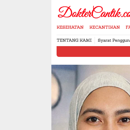
Skip
to
content
KESEHATAN
KECANTIKAN
F
TENTANG KAMI
Syarat Penggun
Cara Menyimpan