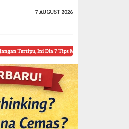
7 AUGUST 2026
i Dia 7 Tips Mengetahui Kosmetik Palsu
Ketahui 8 Si