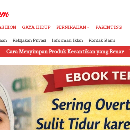
ASHION
GAYA HIDUP
PERNIKAHAN
PARENTING
aan
Kebijakan Privasi
Informasi Iklan
Kontak Kami
 Produk Kecantikan yang Benar
Jangan Tertipu, In