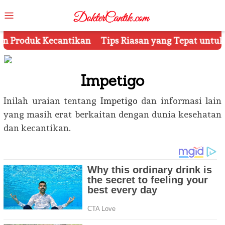
Skip
Mobile
to
Menu
content
tikan
Tips Riasan yang Tepat untuk Kulit Sawo Mat
Impetigo
Inilah uraian tentang
Impetigo
dan informasi lain
yang masih erat berkaitan dengan dunia kesehatan
dan kecantikan.