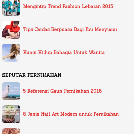
Mengintip Trend Fashion Lebaran 2015
Tips Cerdas Berpuasa Bagi Ibu Menyusui
Kunci Hidup Bahagia Untuk Wanita
SEPUTAR PERNIKAHAN
5 Referensi Gaun Pernikahan 2016
8 Jenis Nail Art Modern untuk Pernikahan