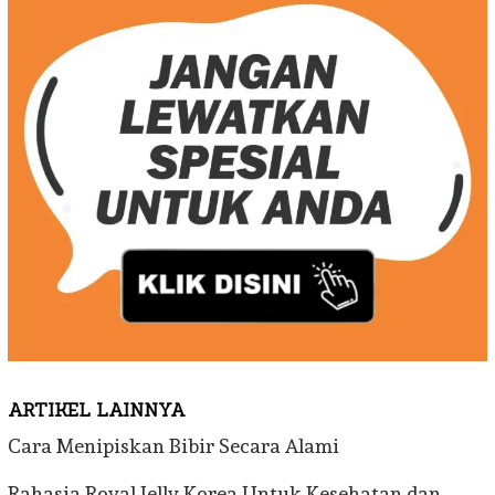
ARTIKEL LAINNYA
Cara Menipiskan Bibir Secara Alami
Rahasia Royal Jelly Korea Untuk Kesehatan dan