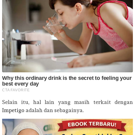
Selain itu, hal lain yang masih terkait dengan
Impetigo
adalah dan sebagainya.