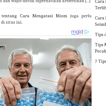
m dan wajib untuk diperhatikan kebersihan […]
Cara
Terl
l tentang Cara Mengatasi Miom
juga perlu
Cara 
i situs ini.
Seim
Tips 
Tips 
Peca
7 Tip