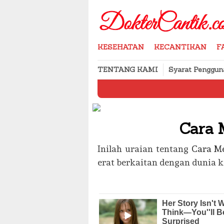
Skip
to
content
KESEHATAN
KECANTIKAN
F
TENTANG KAMI
Syarat Penggun
Cara M
Cara 
Inilah uraian tentang
Cara M
erat berkaitan dengan dunia 