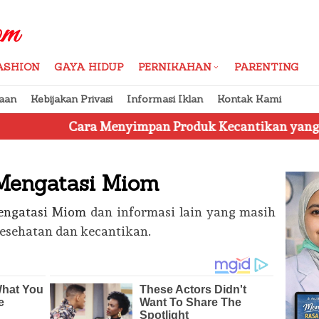
ASHION
GAYA HIDUP
PERNIKAHAN
PARENTING
aan
Kebijakan Privasi
Informasi Iklan
Kontak Kami
enyimpan Produk Kecantikan yang Benar
Jangan Te
Mengatasi Miom
engatasi Miom
dan informasi lain yang masih
kesehatan dan kecantikan.