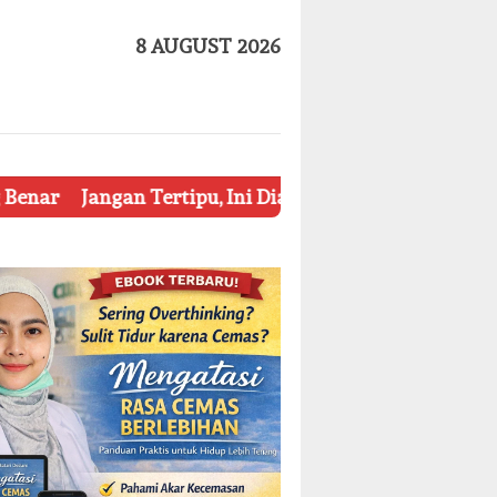
8 AUGUST 2026
rtipu, Ini Dia 7 Tips Mengetahui Kosmetik Palsu
Ket