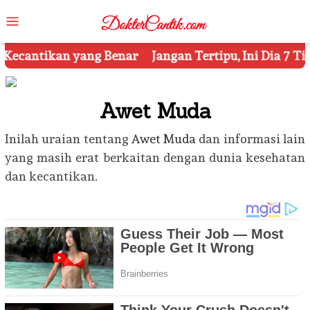
Skip
Mobile
to
Menu
content
g Benar
Jangan Tertipu, Ini Dia 7 Tips Mengetahui K
Awet Muda
Inilah uraian tentang
Awet Muda
dan informasi lain
yang masih erat berkaitan dengan dunia kesehatan
dan kecantikan.