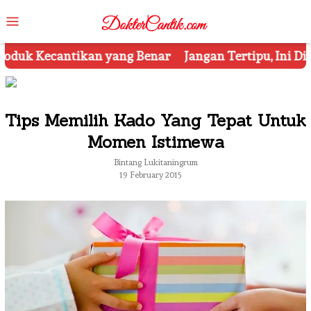
Skip
Mobile
to
Menu
content
nar
Jangan Tertipu, Ini Dia 7 Tips Mengetahui Kosme
Tips Memilih Kado Yang Tepat Untuk
Momen Istimewa
Bintang Lukitaningrum
19 February 2015