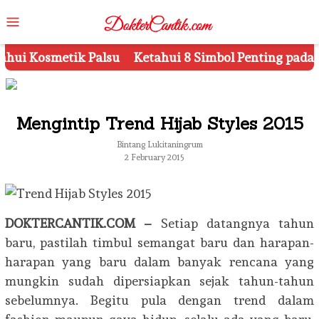
Skip
Mobile
to
Menu
content
i 8 Simbol Penting pada Kemasan Produk Kecantikan
Mengintip Trend Hijab Styles 2015
Bintang Lukitaningrum
2 February 2015
DOKTERCANTIK.COM –
Setiap datangnya tahun
baru, pastilah timbul semangat baru dan harapan-
harapan yang baru dalam banyak rencana yang
mungkin sudah dipersiapkan sejak tahun-tahun
sebelumnya. Begitu pula dengan trend dalam