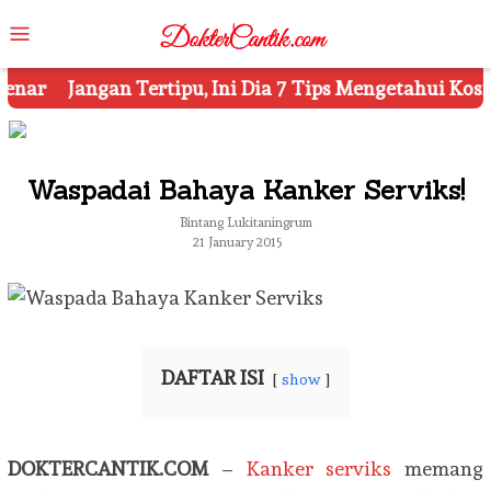
Skip
Mobile
to
Menu
content
Dia 7 Tips Mengetahui Kosmetik Palsu
Ketahui 8 Sim
Waspadai Bahaya Kanker Serviks!
Bintang Lukitaningrum
21 January 2015
DAFTAR ISI
show
DOKTERCANTIK.COM
–
Kanker serviks
memang