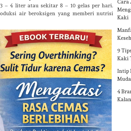
Cara 
 – 4 liter atau sekitar 8 – 10 gelas per hari.
Mengh
oduksi air beroksigen yang memberi nutrisi
Kaki
Manf
Keseh
9 Tip
Kaki
Intip
Muda
4 Bra
Kala