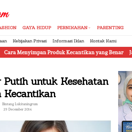
ASHION
GAYA HIDUP
PERNIKAHAN
PARENTING
aan
Kebijakan Privasi
Informasi Iklan
Kontak Kami
pan Produk Kecantikan yang Benar
Jangan Tertipu
r Putih untuk Kesehatan
 Kecantikan
Bintang Lukitaningrum
29 December 2014