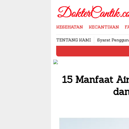
Skip
to
content
KESEHATAN
KECANTIKAN
F
TENTANG KAMI
Syarat Penggun
Cara Menyim
15 Manfaat Ai
dan