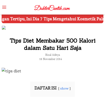
Skip
Mobile
to
Menu
content
ps Mengetahui Kosmetik Palsu
Ketahui 8 Simbol Pent
Tips Diet Membakar 500 Kalori
dalam Satu Hari Saja
Rizal Aditya
18 November 2014
DAFTAR ISI
show